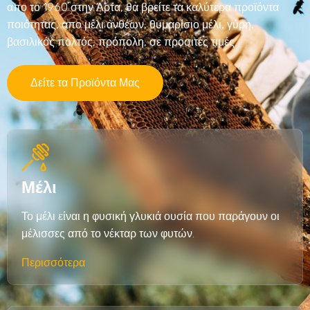
απο το 1960 στην Άρτα, θα βρείτε τα καλύτερα προϊόντα
ποιότητας, απο μέλι ανθέων, θυμαρίσιο μέλι, γύρη,
βασιλικός πολτός, πρόπολη, σε προσιτές τιμές.
Δείτε τα Προϊόντα Μας
Μέλι
Το μέλι είναι η φυσική γλυκιά ουσία που παράγουν οι
μέλισσες από το νέκταρ των φυτών.
Περισσότερα